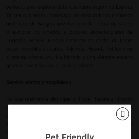
perfecto para explorar esta fascinante región de España.
Ya sea que estés interesado en descubrir los encantos
históricos de Burgos, adentrarte en la cultura de Vitoria
o explorar los viñedos y paisajes espectaculares de
Logroño, estarás a poca distancia en coche de todas
estas increíbles ciudades. Además, Miranda del Ebro en
sí misma ofrece una rica historia y una vibrante escena
gastronómica que no querrás perderte.
Servicio atento y hospitalario
Lo que realmente distingue al Hotel Tudanca Miranda
es su servicio atento y hospitalario. Desde el momento
en que llegas, el personal del hotel se esfuerza por
asegurarse de que te sientas como en casa. Ya sea que
necesites recomendaciones sobre lugares para visitar,
Pet Friendly