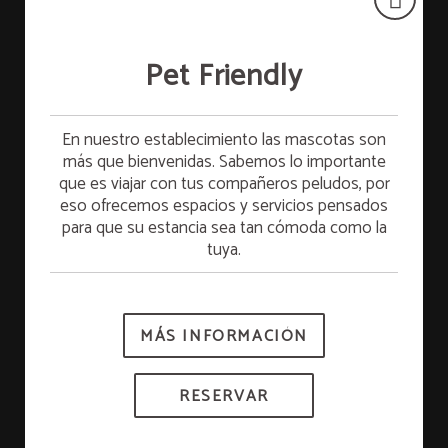
Pet Friendly
Desayuno gratis
En nuestro establecimiento las mascotas son
más que bienvenidas. Sabemos lo importante
que es viajar con tus compañeros peludos, por
Alójate el domingo y desayuna FREE el lunes.
eso ofrecemos espacios y servicios pensados
¡Empieza la semana con full energía!
para que su estancia sea tan cómoda como la
tuya.
*Sujeto a disponibilidad.
MÁS INFORMACIÓN
RESERVAR
RESERVAR