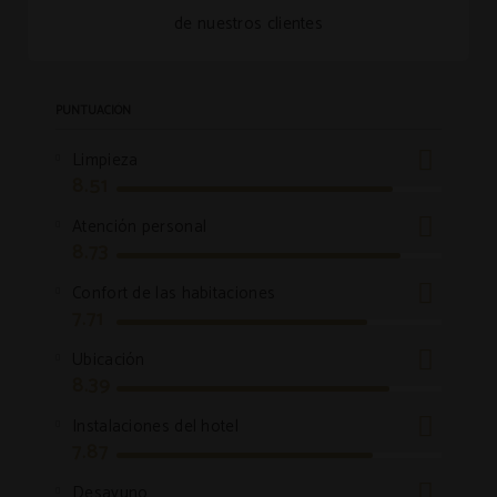
de nuestros clientes
PUNTUACIÓN
Limpieza
8.51
Atención personal
8.73
Confort de las habitaciones
7.71
Ubicación
8.39
Instalaciones del hotel
7.87
Desayuno