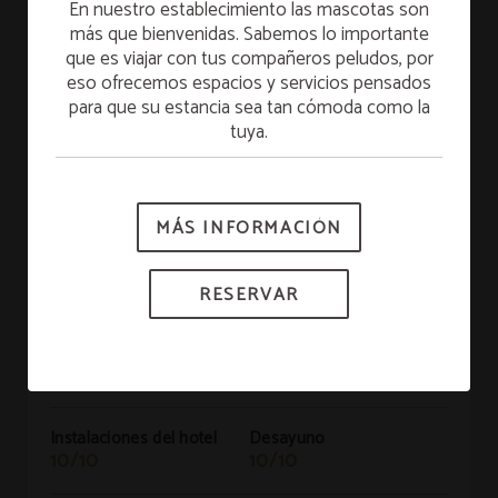
En nuestro establecimiento las mascotas son
más que bienvenidas. Sabemos lo importante
que es viajar con tus compañeros peludos, por
Alójate el domingo y desayuna FREE el lunes.
Recomendado
eso ofrecemos espacios y servicios pensados
¡Empieza la semana con full energía!
para que su estancia sea tan cómoda como la
tuya.
*Sujeto a disponibilidad.
MANUEL
FR
|
28/08/2023
MÁS INFORMACIÓN
RESERVAR
Limpieza
Atención personal
10/10
10/10
RESERVAR
Confort de las
Ubicación
habitaciones
9/10
10/10
Instalaciones del hotel
Desayuno
10/10
10/10