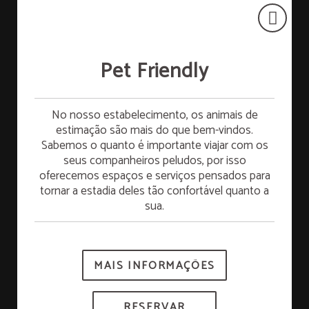
Pet Friendly
Pequeno-almoço grátis
No nosso estabelecimento, os animais de
estimação são mais do que bem-vindos.
Sabemos o quanto é importante viajar com os
Hospede-se no domingo e aproveite pequeno-
seus companheiros peludos, por isso
almoço GRÁTIS na segunda-feira. Comece a
oferecemos espaços e serviços pensados para
semana com muita energia!
tornar a estadia deles tão confortável quanto a
sua.
*Sujeito à disponibilidade.
MAIS INFORMAÇÕES
RESERVAR
RESERVAR