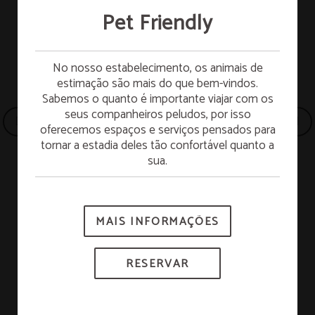
Pet Friendly
Pequeno-almoço grátis
No nosso estabelecimento, os animais de
estimação são mais do que bem-vindos.
Sabemos o quanto é importante viajar com os
Hospede-se no domingo e aproveite pequeno-
seus companheiros peludos, por isso
almoço GRÁTIS na segunda-feira. Comece a
oferecemos espaços e serviços pensados para
semana com muita energia!
tornar a estadia deles tão confortável quanto a
sua.
*Sujeito à disponibilidade.
MAIS INFORMAÇÕES
RESERVAR
Acesso adaptado
RESERVAR