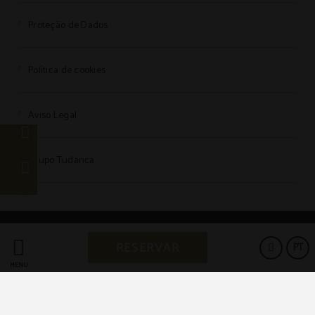
Proteção de Dados
Política de cookies
Aviso Legal
Grupo Tudanca
Powered by Keytel
RESERVAR
PT
Compra segura
MENU