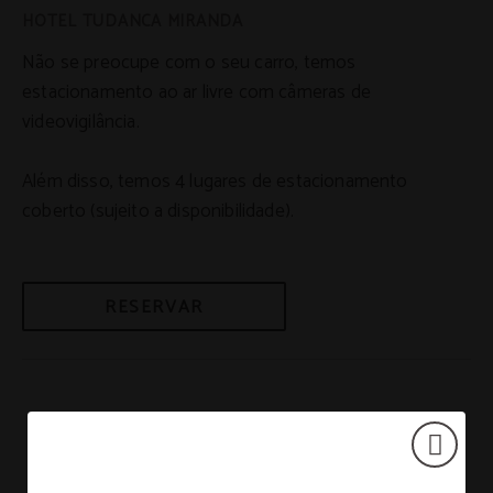
Não se preocupe com o seu carro, temos
estacionamento ao ar livre com câmeras de
videovigilância.
Além disso, temos 4 lugares de estacionamento
coberto (sujeito a disponibilidade).
RESERVAR
SERVIÇOS
VER MAIS SERVIÇOS