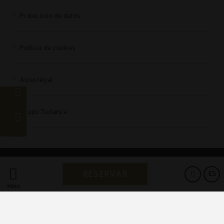
Protección de datos
Política de cookies
Aviso legal
Grupo Tudanca
Powered by Keytel
RESERVAR
ES
Compra segura
MENÚ