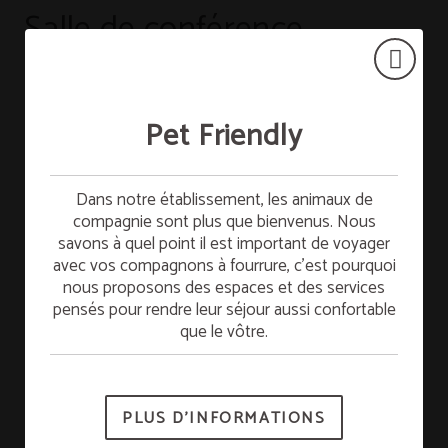
Salle de conférence
Pet Friendly
VOIR DISTRIBUTIONS
Petit-déjeuner gratuit
Dans notre établissement, les animaux de
compagnie sont plus que bienvenus. Nous
savons à quel point il est important de voyager
Séjournez le dimanche et profitez du petit-
avec vos compagnons à fourrure, c’est pourquoi
déjeuner GRATUIT le lundi. Commencez la
nous proposons des espaces et des services
semaine avec plein d’énergie !
pensés pour rendre leur séjour aussi confortable
que le vôtre.
*Sous réserve de disponibilité.
PLUS D’INFORMATIONS
RÉSERVER