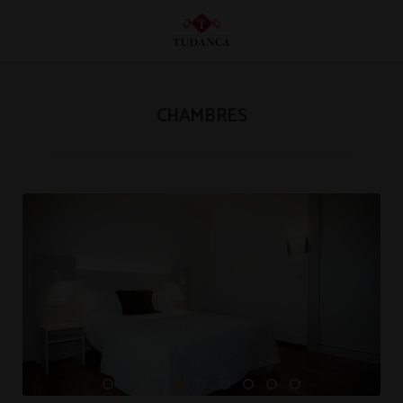
Chambres de l´Hôtel Hotel Tudanca Miranda à Miranda de Ebro. Site Web Offici
CHAMBRES