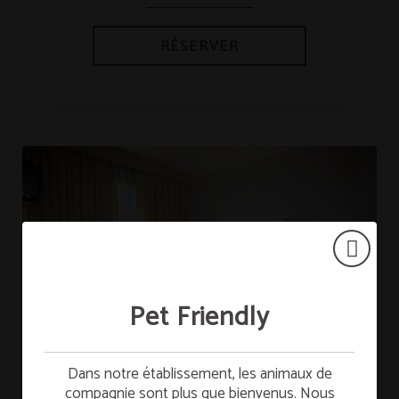
RÉSERVER
Pet Friendly
Petit-déjeuner gratuit
Chambre triple
Dans notre établissement, les animaux de
compagnie sont plus que bienvenus. Nous