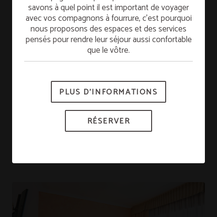
savons à quel point il est important de voyager
La chambre triple fait 19 m², est très lumineuse et
Séjournez le dimanche et profitez du petit-
avec vos compagnons à fourrure, c’est pourquoi
déjeuner GRATUIT le lundi. Commencez la
dispose d'un sol en parquet. Il peut y avoir 3 lits
nous proposons des espaces et des services
semaine avec plein d’énergie !
simples, ou 1 lit simple et 1 lit double. La chambre
pensés pour rendre leur séjour aussi confortable
que le vôtre.
dispose d'un balcon, de la climatisation, d'une
*Sous réserve de disponibilité.
connexion WI-FI. Télévision par satellite et salle de
bains privée avec sèche-cheveux.
PLUS D’INFORMATIONS
RÉSERVER
RÉSERVER
RÉSERVER