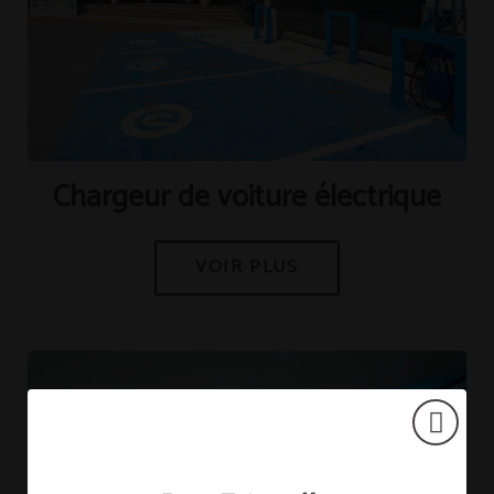
[{"url":"https:\/\/synergy.booking-
channel.com\/api\/hotels\/421\/medias\/149#Hotel Tudanca
Miranda_Miranda de Ebro_Chargeur de voiture
\u00e9lectrique","name":""}]
Chargeur de voiture électrique