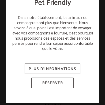
Pet Friendly
Petit-déjeuner gratuit
Dans notre établissement, les animaux de
compagnie sont plus que bienvenus. Nous
savons à quel point il est important de voyager
Séjournez le dimanche et profitez du petit-
avec vos compagnons à fourrure, c’est pourquoi
[{"url":"https:\/\/synergy.booking-
déjeuner GRATUIT le lundi. Commencez la
channel.com\/api\/hotels\/421\/medias\/168#Hotel Tudanca
nous proposons des espaces et des services
semaine avec plein d’énergie !
Miranda_Miranda de Ebro_Bar-Caf\u00e9t\u00e9ria","name":""}]
pensés pour rendre leur séjour aussi confortable
Bar-Cafétéria
que le vôtre.
*Sous réserve de disponibilité.
PLUS D’INFORMATIONS
RÉSERVER
RÉSERVER