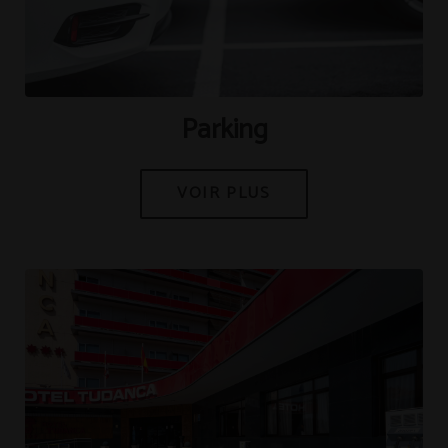
[{"url":"https:\/\/synergy.booking-
channel.com\/api\/hotels\/421\/medias\/121#Hotel Tudanca
Miranda_Miranda de Ebro_Parking","name":""}]
Parking