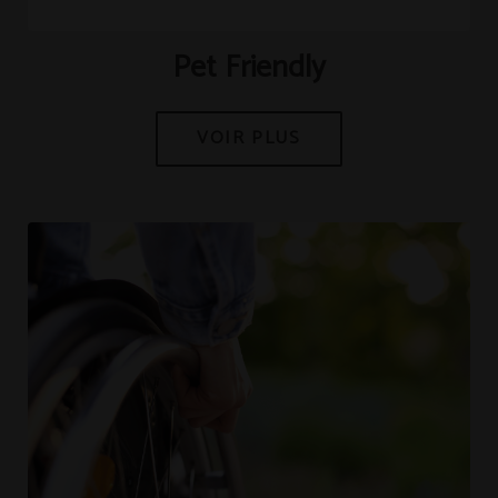
channel.com\/api\/hotels\/421\/medias\/275#Hotel Tudanca
Miranda_Miranda de Ebro_Pet Friendly","name":""}]
Pet Friendly