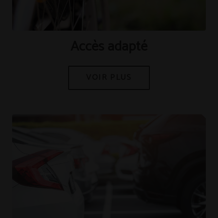
[{"url":"https:\/\/synergy.booking-
channel.com\/api\/hotels\/421\/medias\/116#Hotel Tudanca
Miranda_Miranda de Ebro_Acc\u00e8s adapt\u00e9","name":""}]
Accès adapté