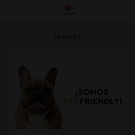
Services de l´Hôtel Hotel Tudanca Miranda à Miranda de Ebro. Site Web Officiel
SERVICES
[{"url":"https:\/\/synergy.booking-