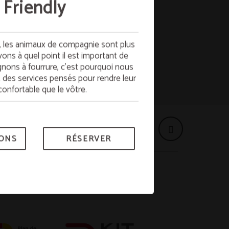
 Friendly
jeuner gratuit
, les animaux de compagnie sont plus
profitez du petit-déjeuner GRATUIT le
ns à quel point il est important de
 semaine avec plein d’énergie !
ons à fourrure, c’est pourquoi nous
des services pensés pour rendre leur
erve de disponibilité.
confortable que le vôtre.
RÉSERVER
IONS
RÉSERVER