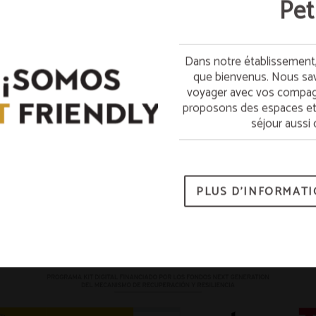
Pet
Petit-dé
Dans notre établissement
Séjournez le dimanche et 
que bienvenus. Nous savo
lundi. Commencez la
voyager avec vos compagn
proposons des espaces et 
*Sous rés
séjour aussi 
PLUS D’INFORMAT