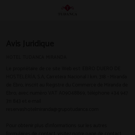
Avis Juridique Tudanca Miranda - Site Web Officiel
Avis Juridique
Le propriétaire de ce site Web est: EBRO DUERO DE
HOSTELERÍA, S.A, Carretera Nacional I km. 318 - Miranda
de Ebro, inscrit au Registre du Commerce de Miranda de
Ebro, avec numéro VAT A09048869, téléphone +34 947
311 843 et e-mail
reservashotelmiranda@grupotudanca.com
Pour obtenir plus d'informations sur les autres
formulaires de contact, visitez notre page de contact