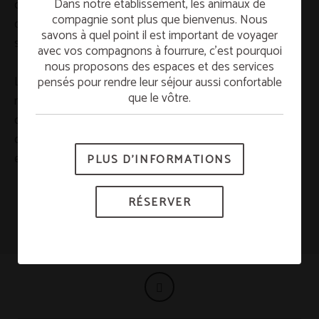
Dans notre établissement, les animaux de
commerciale ou des activités illégales, sa distribution,
compagnie sont plus que bienvenus. Nous
diffusion, modification, altération, décompilation ou
savons à quel point il est important de voyager
Séjournez le dimanche et profitez du petit-
stockage.
avec vos compagnons à fourrure, c’est pourquoi
déjeuner GRATUIT le lundi. Commencez la
nous proposons des espaces et des services
semaine avec plein d’énergie !
Les organisations de propriétés, qui ont été
pensés pour rendre leur séjour aussi confortable
que le vôtre.
mentionnés précédemment, persécuteront la violation
*Sous réserve de disponibilité.
des conditions ci-dessus et tout mauvais usage des
contenus présentés exerçant toutes les actions civiles
et pénales qui correspondent.
PLUS D’INFORMATIONS
RÉSERVER
RÉSERVER