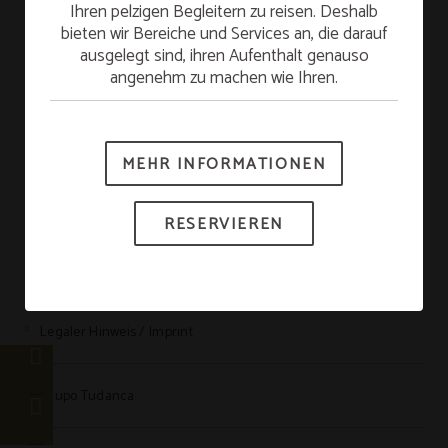
Übernachten Sie am Sonntag und genießen Sie
Ihren pelzigen Begleitern zu reisen. Deshalb
am Montag ein KOSTENLOSES Frühstück.
bieten wir Bereiche und Services an, die darauf
Starten Sie mit voller Energie in die Woche!
ausgelegt sind, ihren Aufenthalt genauso
angenehm zu machen wie Ihren.
*Je nach Verfügbarkeit.
HOTEL TUDANCA MIRANDA
MEHR INFORMATIONEN
RESERVIEREN
Datenschutz
RESERVIEREN
Cookie-Richtlinie
Legaler Hinweis / Imprint
Grupo Tudanca