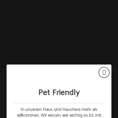
Salón Rosa auf das Hotel Tudanca Miranda in Miranda de Ebro. Offizielle Webs
Pet Friendly
Kostenloses Frühstück
FINANZIERT DURCH:
In unserem Haus sind Haustiere mehr als
willkommen. Wir wissen, wie wichtig es ist, mit