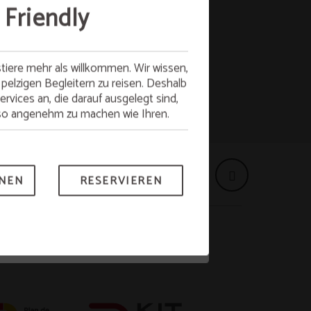
ses Frühstück
 Friendly
tag und genießen Sie am Montag ein
iere mehr als willkommen. Wir wissen,
tarten Sie mit voller Energie in die
n pelzigen Begleitern zu reisen. Deshalb
Woche!
ervices an, die darauf ausgelegt sind,
uso angenehm zu machen wie Ihren.
ach Verfügbarkeit.
ONEN
RESERVIEREN
ESERVIEREN